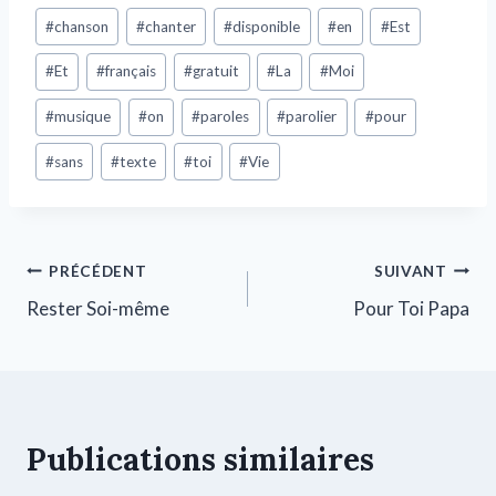
#
chanson
#
chanter
#
disponible
#
en
#
Est
#
Et
#
français
#
gratuit
#
La
#
Moi
#
musique
#
on
#
paroles
#
parolier
#
pour
#
sans
#
texte
#
toi
#
Vie
PRÉCÉDENT
SUIVANT
Rester Soi-même
Pour Toi Papa
Publications similaires