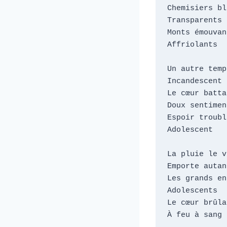
Chemisiers bl
Transparents

Monts émouvant
Affriolants

Un autre temps
Incandescent

Le cœur battan
Doux sentiment
Espoir troubl
Adolescent

La pluie le v
Emporte autant
Les grands en
Adolescents

Le cœur brûlan
À feu à sang
