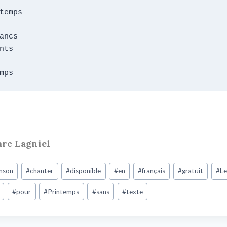
temps

ancs

nts

mps
arc Lagniel
nson
#
chanter
#
disponible
#
en
#
français
#
gratuit
#
Le
#
pour
#
Printemps
#
sans
#
texte