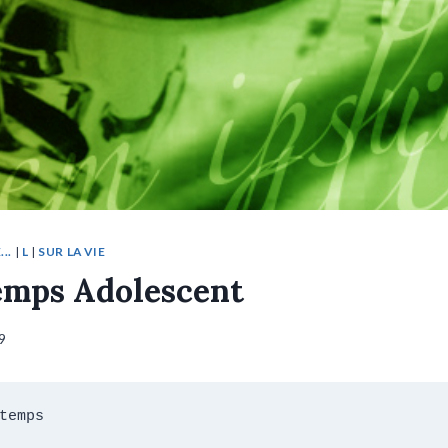
..
|
L
|
SUR LA VIE
emps Adolescent
9
temps
