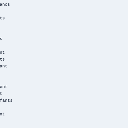
ancs

s



t

s

ant

ent



fants

t
