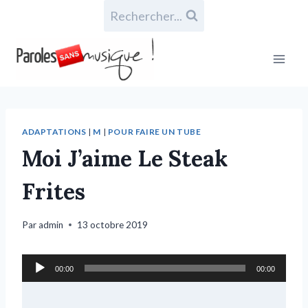
Rechercher...
ADAPTATIONS
|
M
|
POUR FAIRE UN TUBE
Moi J’aime Le Steak
Frites
Par
admin
13 octobre 2019
L
00:00
00:00
e
c