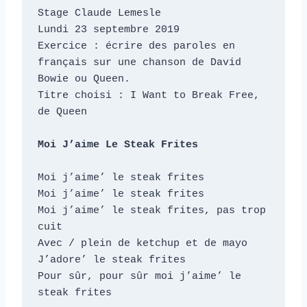
t
Stage Claude Lemesle

e
Lundi 23 septembre 2019

u
Exercice : écrire des paroles en 
français sur une chanson de David 
r
Bowie ou Queen.

a
Titre choisi : I Want to Break Free, 
u
de Queen

d
i
Moi J’aime Le Steak Frites
o
Moi j’aime’ le steak frites

Moi j’aime’ le steak frites

Moi j’aime’ le steak frites, pas trop 
cuit

Avec / plein de ketchup et de mayo

J’adore’ le steak frites

Pour sûr, pour sûr moi j’aime’ le 
steak frites
