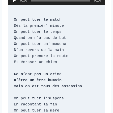
00:00
00:00
e
c
t
On peut tuer le match

e
Dès la premièr’ minute

u
On peut tuer le temps

Quand on n’a pas de but

r
On peut tuer un’ mouche

a
D’un revers de la main

u
On peut prendre la route

d
Et écraser un chien

i
o
Ce n’est pas un crime

D’être un être humain

Mais on est tous des assassins
On peut tuer l’suspens

En racontant la fin

On peut tuer sa mère
