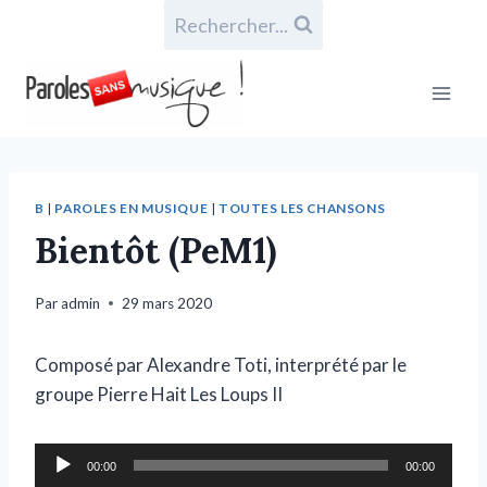
Rechercher...
B
|
PAROLES EN MUSIQUE
|
TOUTES LES CHANSONS
Bientôt (PeM1)
Par
admin
29 mars 2020
Composé par Alexandre Toti, interprété par le
groupe Pierre Hait Les Loups II
L
00:00
00:00
e