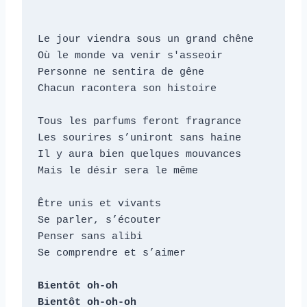
c
t
Le jour viendra sous un grand chêne

e
Où le monde va venir s'asseoir

u
Personne ne sentira de gêne

Chacun racontera son histoire

r
a
Tous les parfums feront fragrance

u
Les sourires s’uniront sans haine

d
Il y aura bien quelques mouvances

i
Mais le désir sera le même

o
Être unis et vivants

Se parler, s’écouter

Penser sans alibi

Se comprendre et s’aimer

Bientôt oh-oh

Bientôt oh-oh-oh
