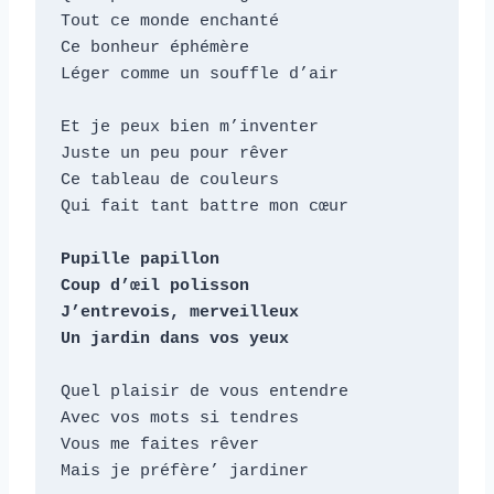
t
Tout ce monde enchanté

e
Ce bonheur éphémère

u
Léger comme un souffle d’air

r
Et je peux bien m’inventer

a
Juste un peu pour rêver

u
Ce tableau de couleurs

d
Qui fait tant battre mon cœur

i
o
Pupille papillon

Coup d’œil polisson

J’entrevois, merveilleux

Un jardin dans vos yeux
Quel plaisir de vous entendre

Avec vos mots si tendres

Vous me faites rêver

Mais je préfère’ jardiner
