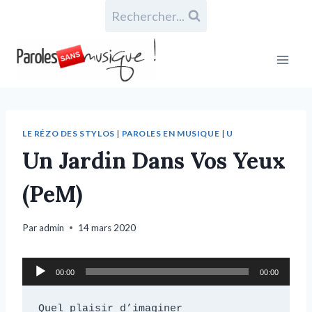
Rechercher...
LE RÉZO DES STYLOS
|
PAROLES EN MUSIQUE
|
U
Un Jardin Dans Vos Yeux
(PeM)
Par
admin
14 mars 2020
L
00:00
00:00
e
c
Quel plaisir d’imaginer
