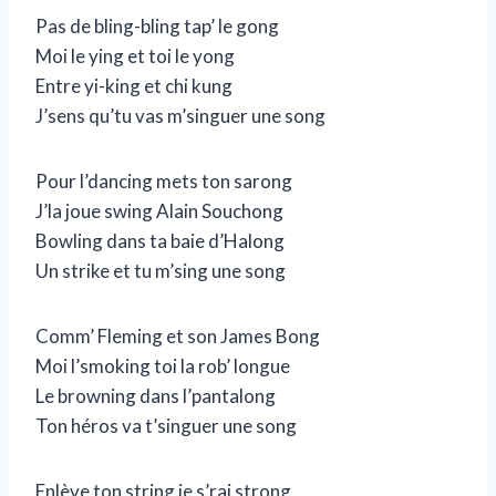
Pas de bling-bling tap’ le gong
Moi le ying et toi le yong
Entre yi-king et chi kung
J’sens qu’tu vas m’singuer une song
Pour l’dancing mets ton sarong
J’la joue swing Alain Souchong
Bowling dans ta baie d’Halong
Un strike et tu m’sing une song
Comm’ Fleming et son James Bong
Moi l’smoking toi la rob’ longue
Le browning dans l’pantalong
Ton héros va t’singuer une song
Enlève ton string je s’rai strong