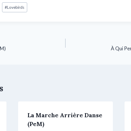
#
Lovebirds
eM)
À Qui Pe
s
La Marche Arrière Danse
(PeM)