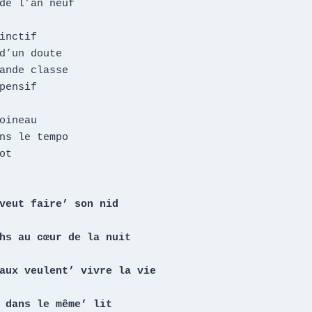
de l’an neuf

inctif

d’un doute

ande classe

pensif

oineau

ns le tempo

t

veut faire’ son nid

hs au cœur de la nuit

aux veulent’ vivre la vie

 dans le même’ lit