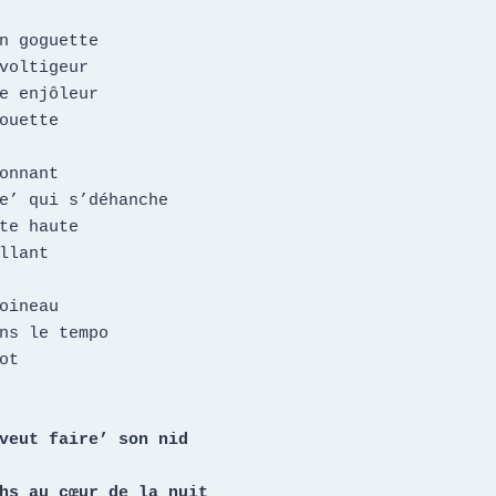
n goguette

voltigeur

e enjôleur

ouette

onnant

e’ qui s’déhanche

te haute

llant

oineau

ns le tempo

t

veut faire’ son nid

hs au cœur de la nuit
