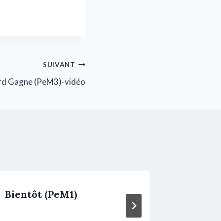
SUIVANT
rd Gagne (PeM3)-vidéo
Bientôt (PeM1)
Au Bor
(PeM1)