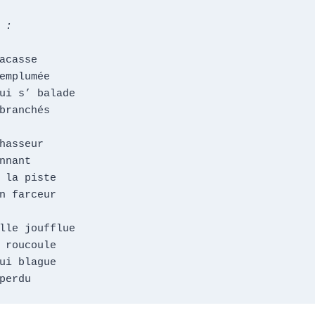
 :
acasse

emplumée

ui s’ balade

branchés

hasseur

nnant

 la piste

n farceur

lle joufflue

 roucoule

ui blague

perdu