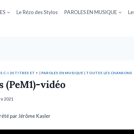
ES
Le Rézo des Stylos
PAROLES EN MUSIQUE
Le
S C-I 20 TITRES ET +
|
PAROLES EN MUSIQUE
|
TOUTES LES CHANSONS
s (PeM1)-vidéo
re 2021
rété par Jérôme Kasler