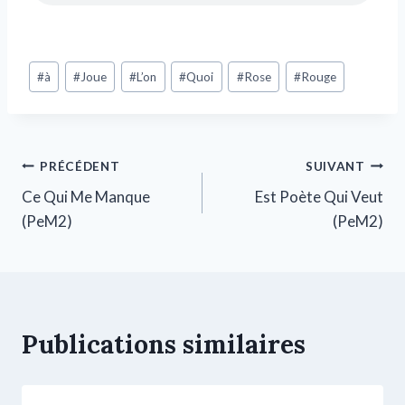
#
à
#
Joue
#
L’on
#
Quoi
#
Rose
#
Rouge
PRÉCÉDENT
SUIVANT
Ce Qui Me Manque
Est Poète Qui Veut
(PeM2)
(PeM2)
Publications similaires