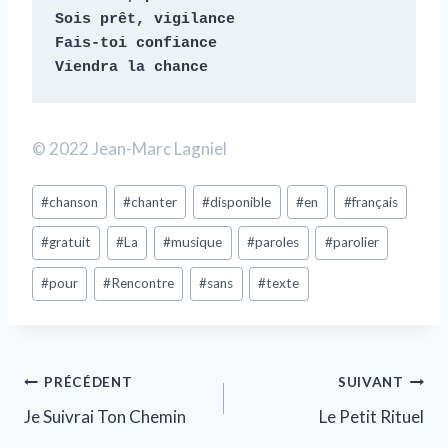
Sois prêt, vigilance

Fais-toi confiance

Viendra la chance
© 2022 Jean-Marc Lagniel
#
chanson
#
chanter
#
disponible
#
en
#
français
#
gratuit
#
La
#
musique
#
paroles
#
parolier
#
pour
#
Rencontre
#
sans
#
texte
PRÉCÉDENT
SUIVANT
Je Suivrai Ton Chemin
Le Petit Rituel