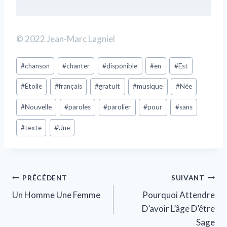
© 2022 Jean-Marc Lagniel
#
chanson
#
chanter
#
disponible
#
en
#
Est
#
Étoile
#
français
#
gratuit
#
musique
#
Née
#
Nouvelle
#
paroles
#
parolier
#
pour
#
sans
#
texte
#
Une
PRÉCÉDENT
SUIVANT
Un Homme Une Femme
Pourquoi Attendre
D’avoir L’âge D’être
Sage