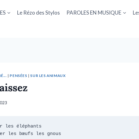
ES
Le Rézo des Stylos
PAROLES EN MUSIQUE
Le
É...
|
PENSÉES
|
SUR LES ANIMAUX
aissez
2023
r les éléphants

er les bœufs les gnous
