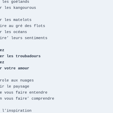
 les goélands

r les kangourous

r les matelots

ire au gré des flots

r les océans

ire’ leurs sentiments

z

er les troubadours

z

r votre amour
role aux nuages

ir le paysage

e vous faire entendre

n vous faire’ comprendre

 l’inspiration
