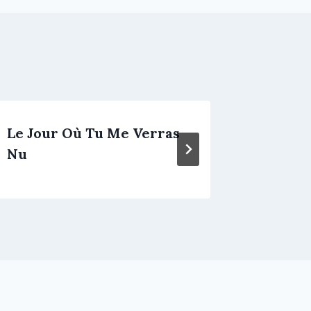
Le Jour Où Tu Me Verras
Mon Am
Nu