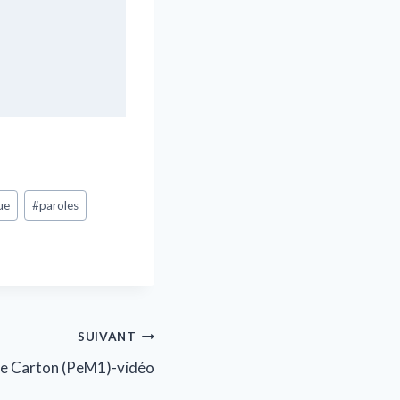
ue
#
paroles
SUIVANT
 Le Carton (PeM1)-vidéo