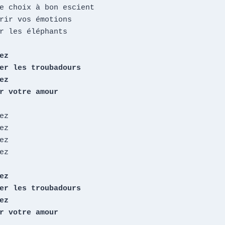
e choix à bon escient

rir vos émotions

r les éléphants

z

er les troubadours

z

r votre amour
z

z

z

z

z

er les troubadours

z

r votre amour
