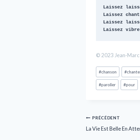
Laissez laisse
Laissez chant
Laissez laisse
Laissez vibre
© 2023 Jean-Marc 
#
chanson
#
chante
#
parolier
#
pour
PRÉCÉDENT
La Vie Est Belle En Att