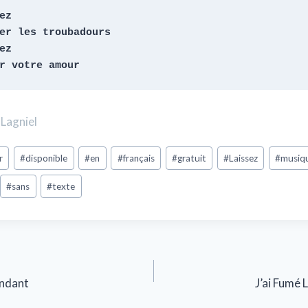
z

er les troubadours

z

r votre amour 
Lagniel
r
#
disponible
#
en
#
français
#
gratuit
#
Laissez
#
musiq
#
sans
#
texte
endant
J’ai Fumé