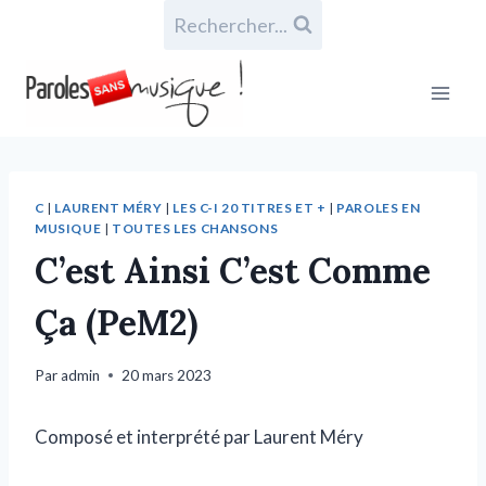
Rechercher...
C
|
LAURENT MÉRY
|
LES C-I 20 TITRES ET +
|
PAROLES EN
MUSIQUE
|
TOUTES LES CHANSONS
C’est Ainsi C’est Comme
Ça (PeM2)
Par
admin
20 mars 2023
Composé et interprété par Laurent Méry