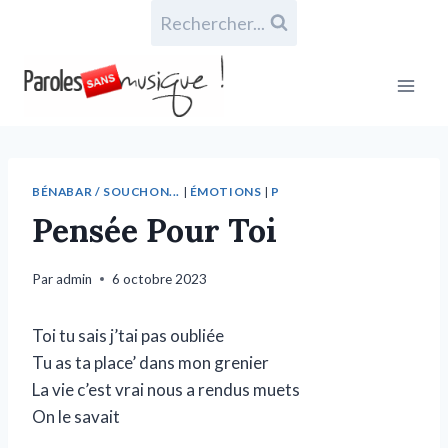
Rechercher...
BÉNABAR / SOUCHON...
|
ÉMOTIONS
|
P
Pensée Pour Toi
Par
admin
6 octobre 2023
Toi tu sais j’tai pas oubliée
Tu as ta place’ dans mon grenier
La vie c’est vrai nous a rendus muets
On le savait