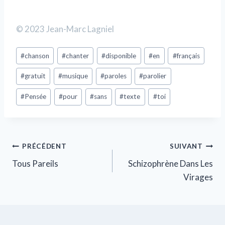
© 2023 Jean-Marc Lagniel
#
chanson
#
chanter
#
disponible
#
en
#
français
#
gratuit
#
musique
#
paroles
#
parolier
#
Pensée
#
pour
#
sans
#
texte
#
toi
PRÉCÉDENT
SUIVANT
Tous Pareils
Schizophrène Dans Les
Virages