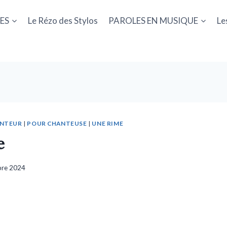
ES
Le Rézo des Stylos
PAROLES EN MUSIQUE
Le
ANTEUR
|
POUR CHANTEUSE
|
UNE RIME
e
bre 2024