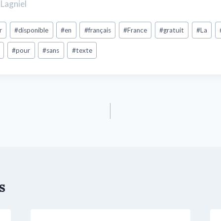
Lagniel
r
#
disponible
#
en
#
français
#
France
#
gratuit
#
La
#
pour
#
sans
#
texte
s