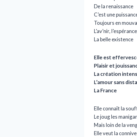
De la renaissance
C’est une puissanc
Toujours en mouv
L’av’nir, l’espérance
La belle existence
Elle est efferves
Plaisir et jouissan
La création inten
L’amour sans dist
La France
Elle connaît la sou
Le joug les maniga
Mais loin de la ve
Elle veut la conniv