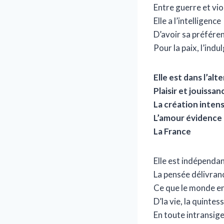
Entre guerre et vi
Elle a l’intelligence
D’avoir sa préfére
Pour la paix, l’indu
Elle est dans l’al
Plaisir et jouissan
La création inten
L’amour évidence
La France
Elle est indépenda
La pensée délivran
Ce que le monde e
D’la vie, la quintes
En toute intransig