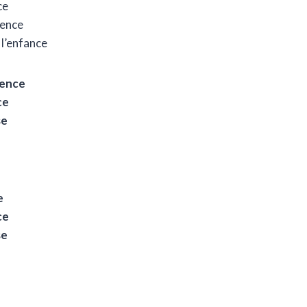
ce
rence
 l’enfance
cence
ce
se
e
ce
se