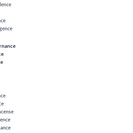
olence
nce
lgence
ternance
ce
se
nce
ce
ncense
sence
eance