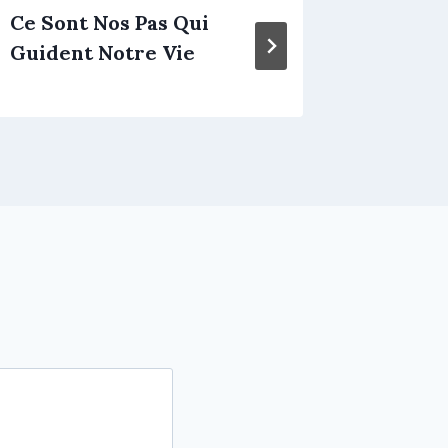
Ce Sont Nos Pas Qui
Je Vou
Guident Notre Vie
Dans M