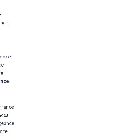
e
ance
cence
ce
se
ance
ffrance
nces
ngeance
ence