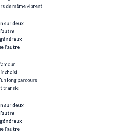
rs de même vibrent
un sur deux
l’autre
e généreux
e l’autre
 l’amour
ir choisi
d’un long parcours
it transie
un sur deux
l’autre
e généreux
e l’autre