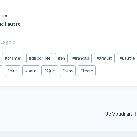
reux
e l’autre
Lagniel
#
chanter
#
disponible
#
en
#
français
#
gratuit
#
L’autre
#
plus
#
pour
#
Que
#
sans
#
texte
Je Voudrais 