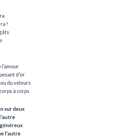
ra
rra !
égâts
is
e l’amour
 pesant d’or
 ou du velours
 corps à corps
un sur deux
l’autre
e généreux
e l’autre