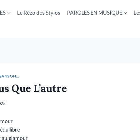
ES
Le Rézo des Stylos
PAROLES EN MUSIQUE
Le
SANSON...
us Que L’autre
2025
’amour
’équilibre
t au glamour