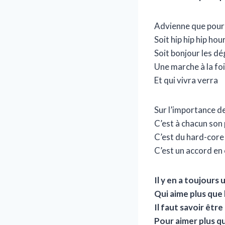
Advienne que pour
Soit hip hip hip hou
Soit bonjour les d
Une marche à la fo
Et qui vivra verra
Sur l’importance d
C’est à chacun son
C’est du hard-core
C’est un accord en
Il y en a toujours 
Qui aime plus que 
Il faut savoir êtr
Pour aimer plus qu