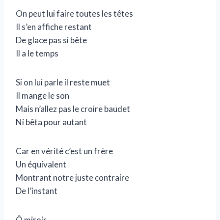
On peut lui faire toutes les têtes
Il s’en affiche restant
De glace pas si bête
Il a le temps
Si on lui parle il reste muet
Il mange le son
Mais n’allez pas le croire baudet
Ni bêta pour autant
Car en vérité c’est un frère
Un équivalent
Montrant notre juste contraire
De l’instant
Ô miroir