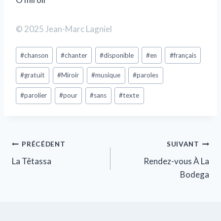
© 2025 Jean-Marc Lagniel
#
chanson
#
chanter
#
disponible
#
en
#
français
#
gratuit
#
Miroir
#
musique
#
paroles
#
parolier
#
pour
#
sans
#
texte
PRÉCÉDENT
SUIVANT
La Têtassa
Rendez-vous À La
Bodega