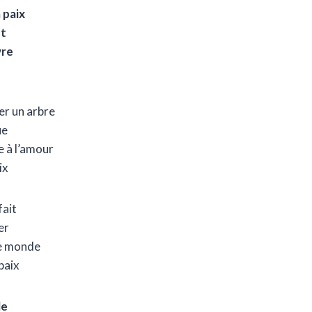
 paix
êt
vre
er un arbre
ue
e à l’amour
ix
fait
er
e monde
paix
le