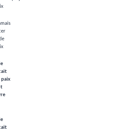
ix
amais
ter
de
ix
le
ait
 paix
êt
vre
le
ait