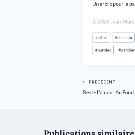
Un arbre pour la pa
© 2026 Jean-Marc 
#
arbre
#
chanson
#
paroles
#
parolier
PRÉCÉDENT
Reste L’amour Au Fond
Publications similaire