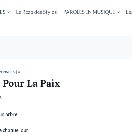
ES
Le Rézo des Stylos
PAROLES EN MUSIQUE
Le
PENSÉES
|
U
 Pour La Paix
26
un arbre
e chaque jour