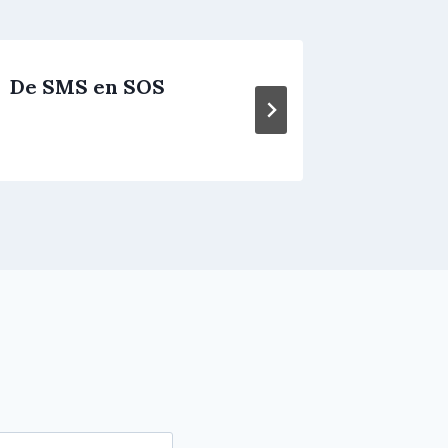
De SMS en SOS
On Dit