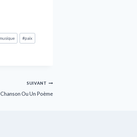
musique
#
paix
SUIVANT
 Chanson Ou Un Poème