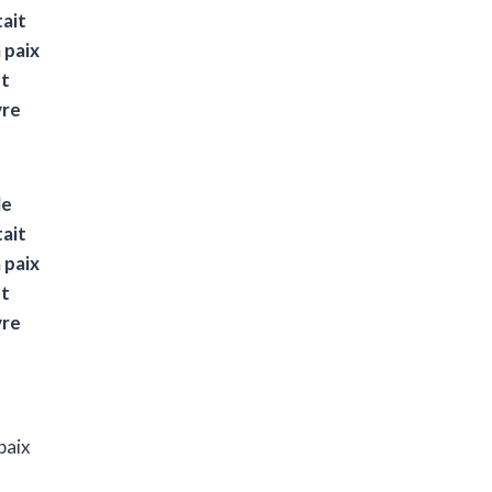
ait
 paix
êt
vre
le
ait
 paix
êt
vre
paix