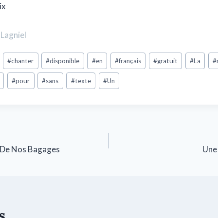
ix
Lagniel
#
chanter
#
disponible
#
en
#
français
#
gratuit
#
La
#
#
pour
#
sans
#
texte
#
Un
 De Nos Bagages
Une
s