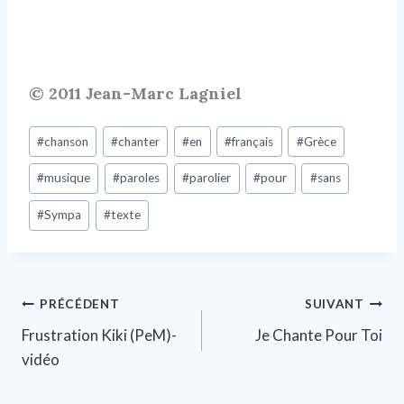
© 2011 Jean-Marc Lagniel
#
chanson
#
chanter
#
en
#
français
#
Grèce
#
musique
#
paroles
#
parolier
#
pour
#
sans
#
Sympa
#
texte
PRÉCÉDENT
SUIVANT
Frustration Kiki (PeM)-
Je Chante Pour Toi
vidéo