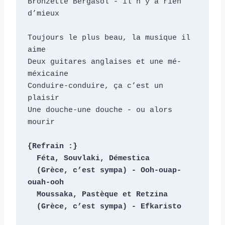
Bronzette Bergasol - il n’y a rien 
d’mieux

Toujours le plus beau, la musique il 
aime

Deux guitares anglaises et une mé-
méxicaine

Conduire-conduire, ça c’est un 
plaisir

Une douche-une douche - ou alors 
mourir

{Refrain :}

  Féta, Souvlaki, Démestica

  (Grèce, c’est sympa) - Ooh-ouap-
ouah-ooh

  Moussaka, Pastèque et Retzina
