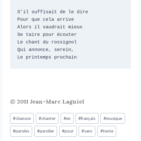
S’il suffisait de le dire

Pour que cela arrive

Alors il vaudrait mieux

Se taire pour écouter

Le chant du rossignol

Qui annonce, serein,

Le printemps prochain
© 2011 Jean-Marc Lagniel
#
chanson
#
chanter
#
en
#
français
#
musique
#
paroles
#
parolier
#
pour
#
sans
#
texte