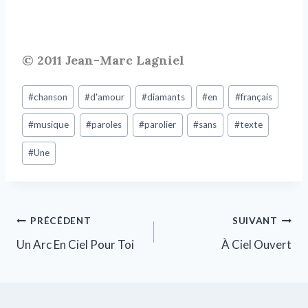
© 2011 Jean-Marc Lagniel
#
chanson
#
d'amour
#
diamants
#
en
#
français
#
musique
#
paroles
#
parolier
#
sans
#
texte
#
Une
PRÉCÉDENT
SUIVANT
Un Arc En Ciel Pour Toi
À Ciel Ouvert