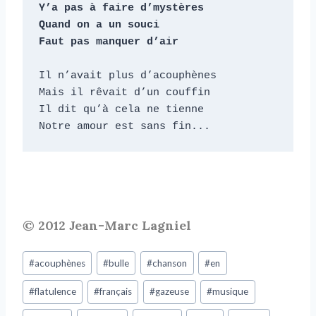
Y’a pas à faire d’mystères

Quand on a un souci

Faut pas manquer d’air
Il n’avait plus d’acouphènes

Mais il rêvait d’un couffin

Il dit qu’à cela ne tienne

Notre amour est sans fin...
© 2012 Jean-Marc Lagniel
#
acouphènes
#
bulle
#
chanson
#
en
#
flatulence
#
français
#
gazeuse
#
musique