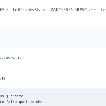
ES
Le Rézo des Stylos
PAROLES EN MUSIQUE
Le
DUTRONC...
|
L
2012
us j’t’aime

te faire quelque chose
