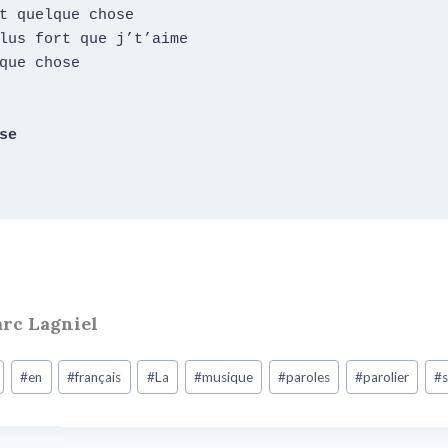
t quelque chose

lus fort que j’t’aime

que chose

e

arc Lagniel
#
en
#
français
#
La
#
musique
#
paroles
#
parolier
#