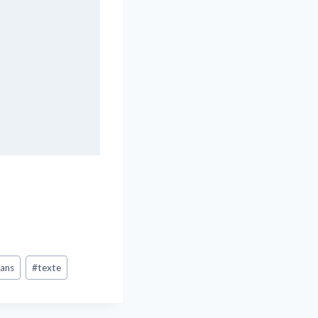
sans
#
texte