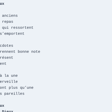
ux
 anciens

 repas

 qui ressortent

s’emportent

cdotes

rennent bonne note

résent

ent

à la une

erveille

ont plus qu’une

s pareilles

x

 Dieux
