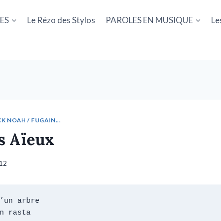
ES
Le Rézo des Stylos
PAROLES EN MUSIQUE
Le
K NOAH / FUGAIN...
s Aïeux
012
’un arbre

n rasta
