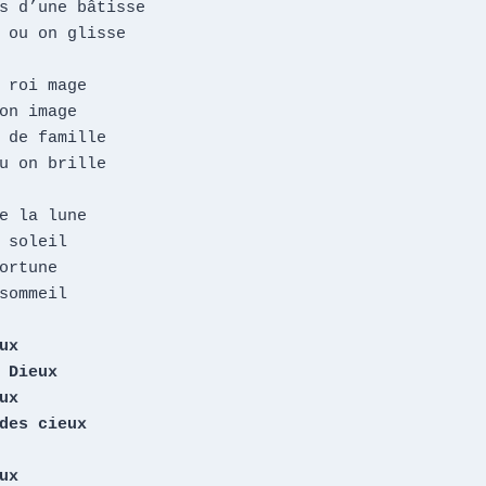
s d’une bâtisse

 ou on glisse

 roi mage

on image

 de famille

u on brille

e la lune

 soleil

ortune

sommeil

x

 Dieux

x

des cieux

x
