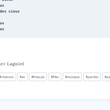
x

des cieux

x

ux
rc Lagniel
#
chanson
#
en
#
français
#
Mes
#
musique
#
paroles
#
pa