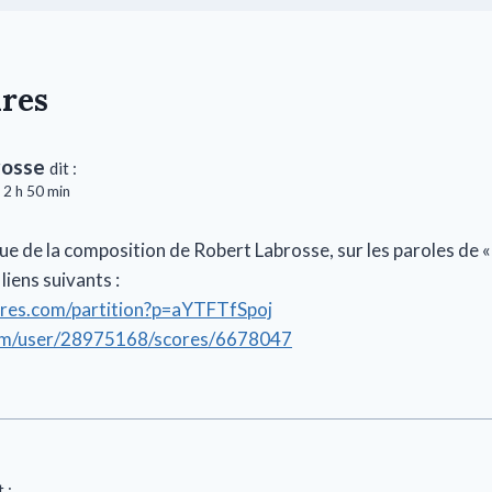
res
rosse
dit :
 2 h 50 min
ue de la composition de Robert Labrosse, sur les paroles de « 
liens suivants :
ores.com/partition?p=aYTFTfSpoj
com/user/28975168/scores/6678047
t :