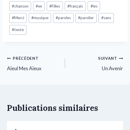
#
chanson
#
en
#
Filles
#
français
#
les
#
Merci
#
musique
#
paroles
#
parolier
#
sans
#
texte
PRÉCÉDENT
SUIVANT
Aïeul Mes Aïeux
Un Avenir
Publications similaires