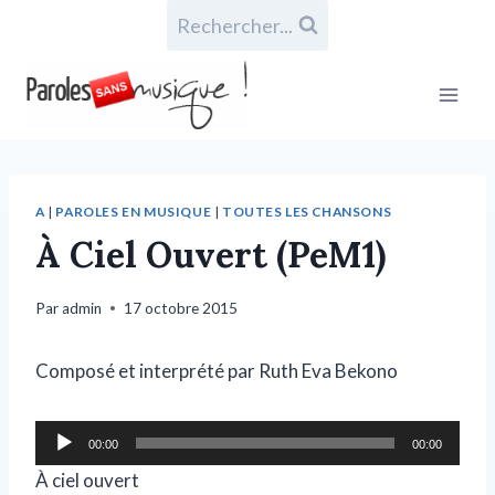
Rechercher...
A
|
PAROLES EN MUSIQUE
|
TOUTES LES CHANSONS
À Ciel Ouvert (PeM1)
Par
admin
17 octobre 2015
Composé et interprété par Ruth Eva Bekono
L
00:00
00:00
e
À ciel ouvert
c