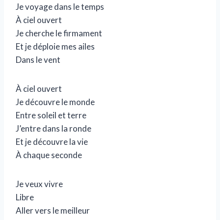
Je voyage dans le temps
t
À ciel ouvert
e
Je cherche le firmament
u
Et je déploie mes ailes
r
Dans le vent
a
u
À ciel ouvert
d
Je découvre le monde
i
Entre soleil et terre
o
J’entre dans la ronde
Et je découvre la vie
À chaque seconde
Je veux vivre
Libre
Aller vers le meilleur