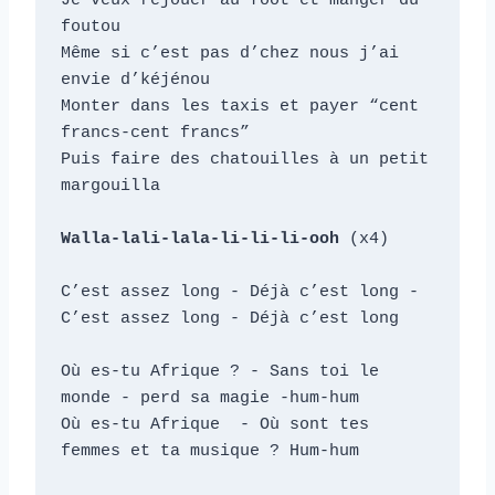
Je veux rejouer au foot et manger du 
foutou

Même si c’est pas d’chez nous j’ai 
envie d’kéjénou

Monter dans les taxis et payer “cent 
francs-cent francs”

Puis faire des chatouilles à un petit 
margouilla

Walla-lali-lala-li-li-li-ooh
 (x4)

C’est assez long - Déjà c’est long - 
C’est assez long - Déjà c’est long

Où es-tu Afrique ? - Sans toi le 
monde - perd sa magie -hum-hum

Où es-tu Afrique  - Où sont tes 
femmes et ta musique ? Hum-hum
