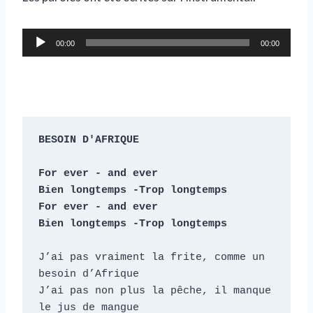
L
00:00
00:00
e
c
t
e
u
BESOIN D'AFRIQUE

r
a
For ever - and ever

u
Bien longtemps -Trop longtemps

d
For ever - and ever

Bien longtemps -Trop longtemps
i
o
J’ai pas vraiment la frite, comme un 
besoin d’Afrique

J’ai pas non plus la pêche, il manque 
le jus de mangue
