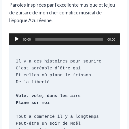
Paroles inspirées par l’excellente musique et le jeu
de guitare de mon cher complice musical de
l’époque Azuréenne.
L
00:00
00:00
e
c
t
Il y a des histoires pour sourire

e
C’est agréable d’être gai

u
Et celles où plane le frisson

De la liberté

r
a
Vole, vole, dans les airs

u
Plane sur moi
d
i
Tout a commencé il y a longtemps

o
Peut-être un soir de Noël
