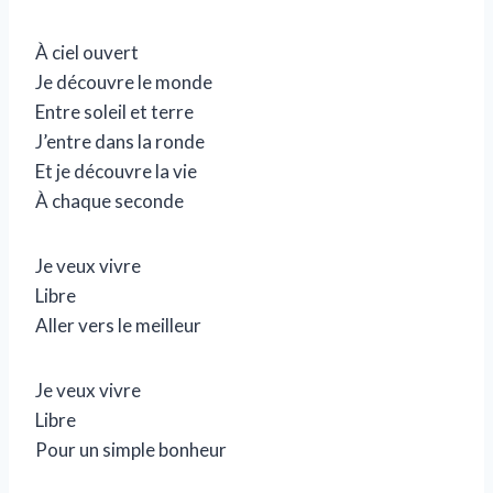
a
u
À ciel ouvert
d
Je découvre le monde
i
Entre soleil et terre
o
J’entre dans la ronde
Et je découvre la vie
À chaque seconde
Je veux vivre
Libre
Aller vers le meilleur
Je veux vivre
Libre
Pour un simple bonheur