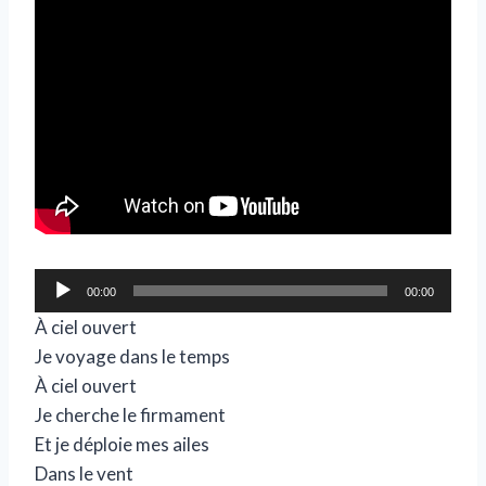
L
00:00
00:00
e
À ciel ouvert
c
Je voyage dans le temps
t
À ciel ouvert
e
Je cherche le firmament
u
Et je déploie mes ailes
r
Dans le vent