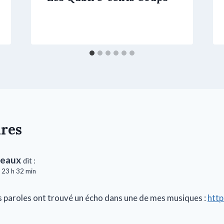
res
neaux
dit :
 23 h 32 min
s paroles ont trouvé un écho dans une de mes musiques :
http