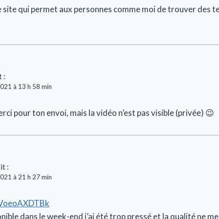
 site qui permet aux personnes comme moi de trouver des te
t :
2021 à 13 h 58 min
rci pour ton envoi, mais la vidéo n’est pas visible (privée) 😉
it :
2021 à 21 h 27 min
/zVoeoAXDTBk
nible dans le week-end j’ai été trop pressé et la qualité ne m