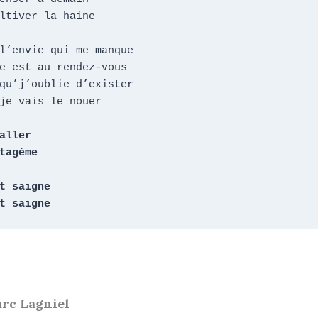
ltiver la haine

l’envie qui me manque

e est au rendez-vous

qu’j’oublie d’exister

je vais le nouer

aller

tagème

t saigne

t saigne
arc Lagniel