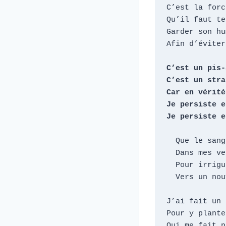
C’est la forc
Qu’il faut te
Garder son hu
Afin d’éviter
C’est un pis-
C’est un stra
Car en vérité

Je persiste e
Je persiste e
  Que le sang coule à flots

  Dans mes veines, mon cerveau

  Pour irriguer demain

  Vers un nouveau destin

J’ai fait un 
Pour y plante
Qui me fait p