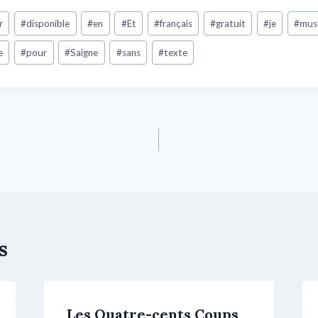
r
#
disponible
#
en
#
Et
#
français
#
gratuit
#
je
#
mus
e
#
pour
#
Saigne
#
sans
#
texte
s
Les Quatre-cents Coups