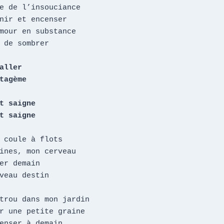
e de l’insouciance

nir et encenser

mour en substance

 de sombrer

aller

tagème

t saigne

t saigne
trou dans mon jardin

r une petite graine

enser à demain
