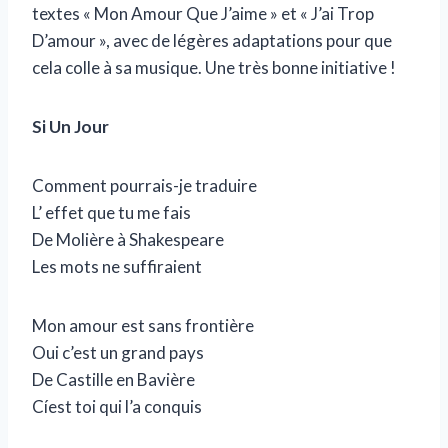
textes « Mon Amour Que J’aime » et « J’ai Trop
t
D’amour », avec de légères adaptations pour que
e
cela colle à sa musique. Une très bonne initiative !
u
r
Si Un Jour
a
u
Comment pourrais-je traduire
d
L’ effet que tu me fais
i
De Molière à Shakespeare
o
Les mots ne suffiraient
Mon amour est sans frontière
Oui c’est un grand pays
De Castille en Bavière
Cíest toi qui l’a conquis