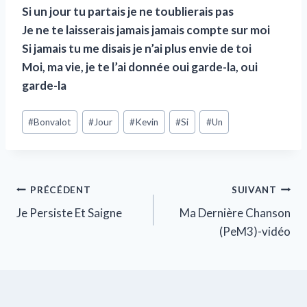
Si un jour tu partais je ne toublierais pas
Je ne te laisserais jamais jamais compte sur moi
Si jamais tu me disais je n’ai plus envie de toi
Moi, ma vie, je te l’ai donnée oui garde-la, oui
garde-la
#
Bonvalot
#
Jour
#
Kevin
#
Si
#
Un
PRÉCÉDENT
SUIVANT
Je Persiste Et Saigne
Ma Dernière Chanson
(PeM3)-vidéo