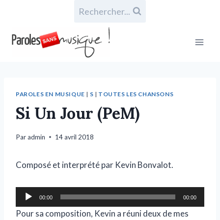
Rechercher...
PAROLES EN MUSIQUE
|
S
|
TOUTES LES CHANSONS
Si Un Jour (PeM)
Par
admin
14 avril 2018
Composé et interprété par Kevin Bonvalot.
L
00:00
00:00
e
Pour sa composition, Kevin a réuni deux de mes
c