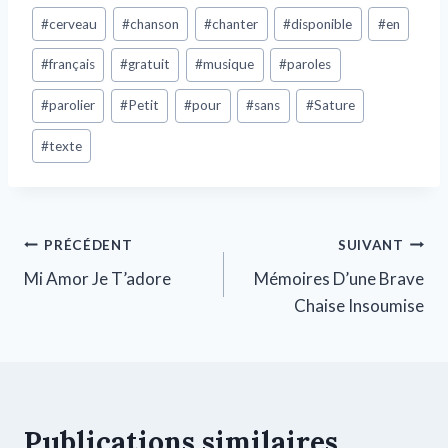
#
cerveau
#
chanson
#
chanter
#
disponible
#
en
#
français
#
gratuit
#
musique
#
paroles
#
parolier
#
Petit
#
pour
#
sans
#
Sature
#
texte
PRÉCÉDENT
SUIVANT
Mi Amor Je T’adore
Mémoires D’une Brave
Chaise Insoumise
Publications similaires