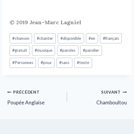
© 2019 Jean-Marc Lagniel
#
chanson
#
chanter
#
disponible
#
en
#
français
#
gratuit
#
musique
#
paroles
#
parolier
#
Personnes
#
pour
#
sans
#
texte
PRÉCÉDENT
SUIVANT
Poupée Anglaise
Chamboultou