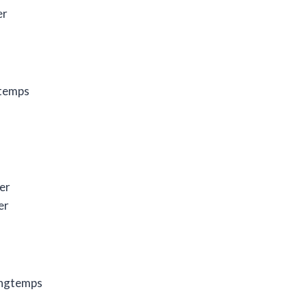
er
ngtemps
rer
er
longtemps