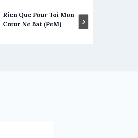
Rien Que Pour Toi Mon
Cet Au
Cœur Ne Bat (PeM)
Printe