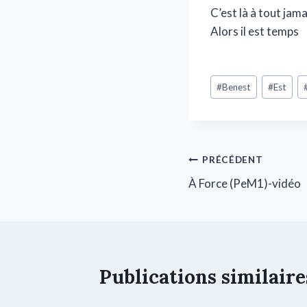
C’est là à tout jama
Alors il est temps
#
Benest
#
Est
PRÉCÉDENT
À Force (PeM1)-vidéo
Publications similaire