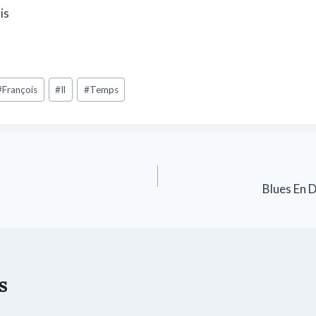
is
#
François
#
Il
#
Temps
Blues En 
s