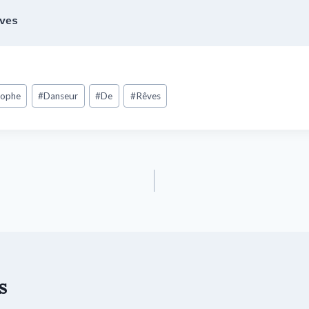
ves
tophe
#
Danseur
#
De
#
Rêves
s