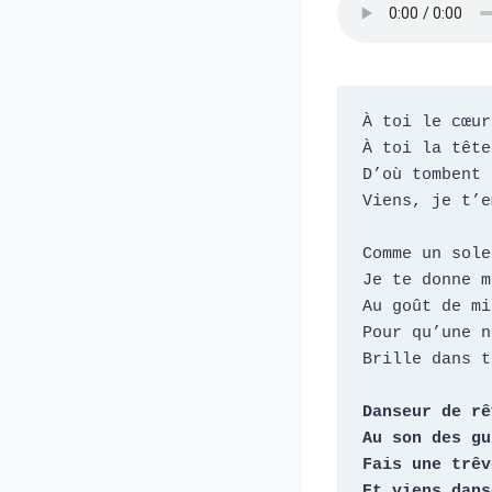
À toi le cœur
À toi la tête
D’où tombent 
Viens, je t’e
Comme un solei
Je te donne m
Au goût de mie
Pour qu’une n
Brille dans t
Danseur de rê
Au son des gu
Fais une trêve
Et viens dans