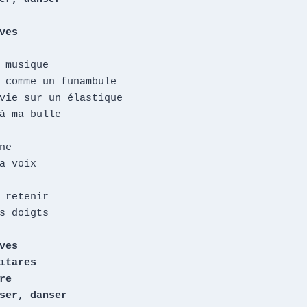
ves
 musique

 comme un funambule

vie sur un élastique

à ma bulle

e

a voix

 retenir

s doigts

ves

itares

e

ser, danser
