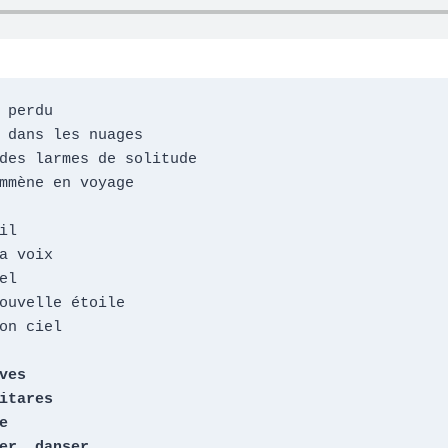
 perdu

 dans les nuages

des larmes de solitude

mmène en voyage

l

a voix

l

ouvelle étoile

on ciel

ves

itares



er, danser
