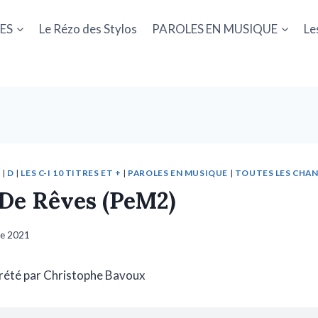
ES
Le Rézo des Stylos
PAROLES EN MUSIQUE
Le
X
|
D
|
LES C-I 10 TITRES ET +
|
PAROLES EN MUSIQUE
|
TOUTES LES CHA
De Rêves (PeM2)
re 2021
rété par Christophe Bavoux