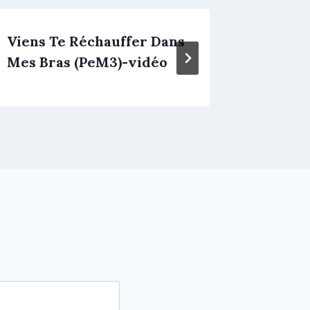
Viens Te Réchauffer Dans
Tout M
Mes Bras (PeM3)-vidéo