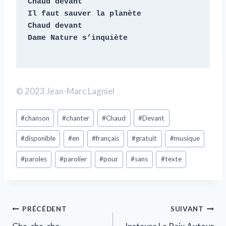
Chaud devant

Il faut sauver la planète

Chaud devant

Dame Nature s’inquiète
© 2023 Jean-Marc Lagniel
#
chanson
#
chanter
#
Chaud
#
Devant
#
disponible
#
en
#
français
#
gratuit
#
musique
#
paroles
#
parolier
#
pour
#
sans
#
texte
PRÉCÉDENT
SUIVANT