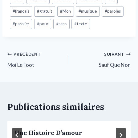
#
français
#
gratuit
#
Mon
#
musique
#
paroles
#
parolier
#
pour
#
sans
#
texte
PRÉCÉDENT
SUIVANT
Moi Le Foot
Sauf Que Non
Publications similaires
Une Histoire D’amour