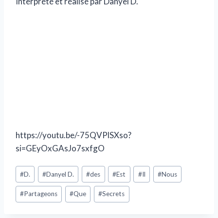
Interprété et réalisé par Danyel D.
https://youtu.be/-75QVPlSXso?
si=GEyOxGAsJo7sxfgO
#
D.
#
Danyel D.
#
des
#
Est
#
Il
#
Nous
#
Partageons
#
Que
#
Secrets