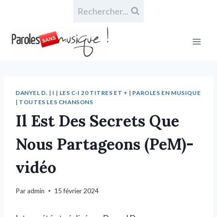
Rechercher...
DANYEL D.
|
I
|
LES C-I 20 TITRES ET +
|
PAROLES EN MUSIQUE
|
TOUTES LES CHANSONS
Il Est Des Secrets Que
Nous Partageons (PeM)-
vidéo
Par
admin
15 février 2024