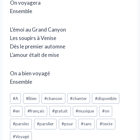
On voyagera
Ensemble
L’émoi au Grand Canyon
Les soupirs à Venise
Dès le premier automne
L’amour était de mise
On a bien voyagé
Ensemble
#
A
#
Bien
#
chanson
#
chanter
#
disponible
#
en
#
français
#
gratuit
#
musique
#
on
#
paroles
#
parolier
#
pour
#
sans
#
texte
#
Voyagé