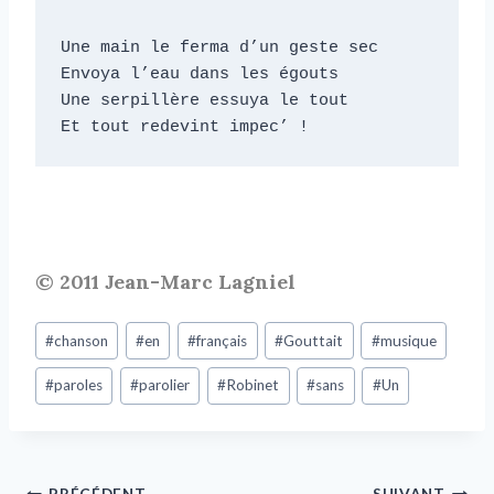
Une main le ferma d’un geste sec

Envoya l’eau dans les égouts

Une serpillère essuya le tout

Et tout redevint impec’ !
© 2011 Jean-Marc Lagniel
#
chanson
#
en
#
français
#
Gouttait
#
musique
#
paroles
#
parolier
#
Robinet
#
sans
#
Un