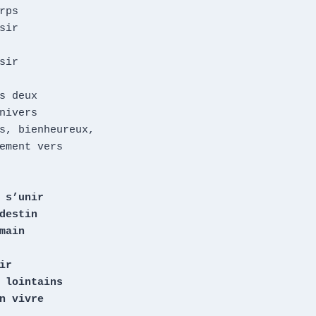
rps

sir

sir

s deux

nivers

s, bienheureux,

ement vers

 s’unir

destin

main

r

 lointains

n vivre