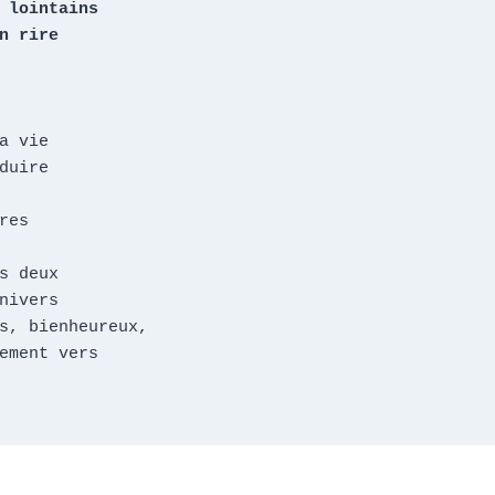
 lointains

n rire
a vie

duire

res

s deux

nivers

s, bienheureux,

ement vers
