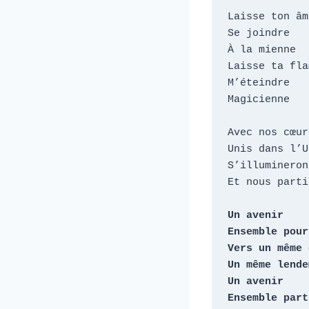
Laisse ton âme
Se joindre

À la mienne

Laisse ta fla
M’éteindre

Magicienne

Avec nos cœur
Unis dans l’U
S’illumineron
Et nous parti
Un avenir

Ensemble pour
Vers un même 
Un même lende
Un avenir

Ensemble parti