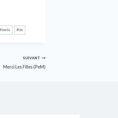
#
texte
#
Un
SUIVANT
Merci Les Filles (PeM)