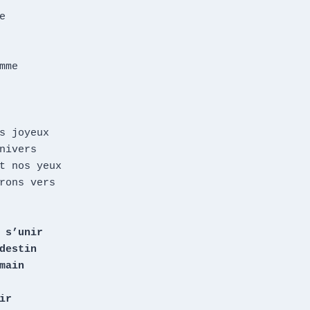


mme

s joyeux

nivers

t nos yeux

rons vers

 s’unir

destin

main

r
