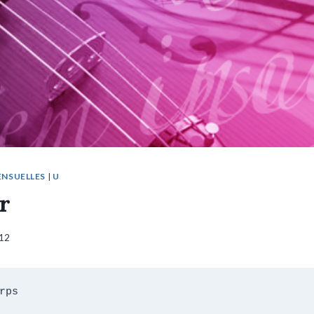
ENSUELLES
|
U
r
012
rps
