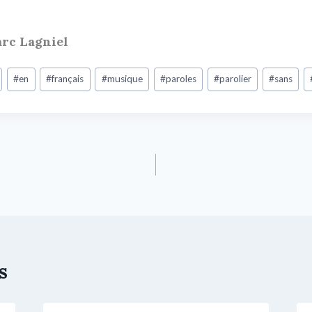
rc Lagniel
#
en
#
français
#
musique
#
paroles
#
parolier
#
sans
s