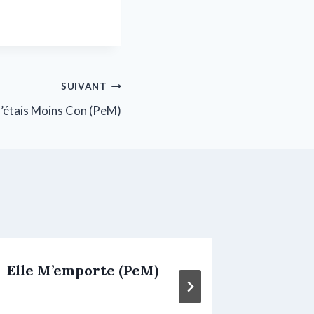
SUIVANT
T’étais Moins Con (PeM)
Elle M’emporte (PeM)
Fais-l
Toi