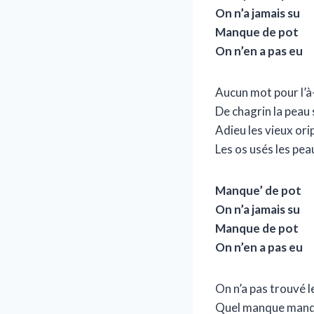
On n’a jamais su
Manque de pot
On n’en a pas eu
Aucun mot pour l’
De chagrin la peau 
Adieu les vieux or
Les os usés les pe
Manque’ de pot
On n’a jamais su
Manque de pot
On n’en a pas eu
On n’a pas trouvé 
Quel manque manq