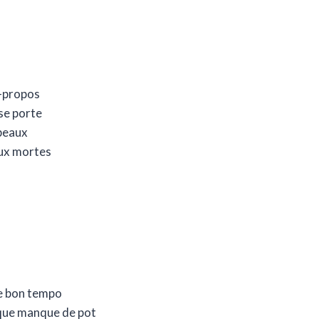
à-propos
se porte
ipeaux
aux mortes
le bon tempo
ue manque de pot