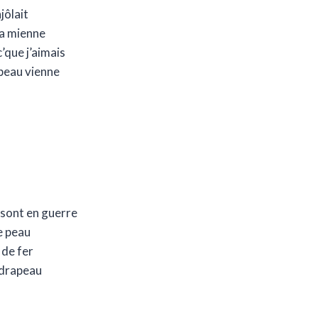
jôlait
 la mienne
’que j’aimais
peau vienne
sont en guerre
e peau
 de fer
 drapeau