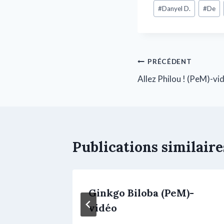
#
Danyel D.
#
De
PRÉCÉDENT
Allez Philou ! (PeM)-vi
Publications similaire
)
Ginkgo Biloba (PeM)-
vidéo