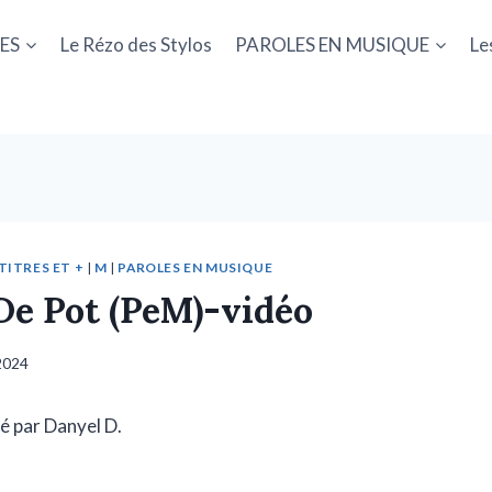
ES
Le Rézo des Stylos
PAROLES EN MUSIQUE
Le
 TITRES ET +
|
M
|
PAROLES EN MUSIQUE
e Pot (PeM)-vidéo
 2024
isé par Danyel D.