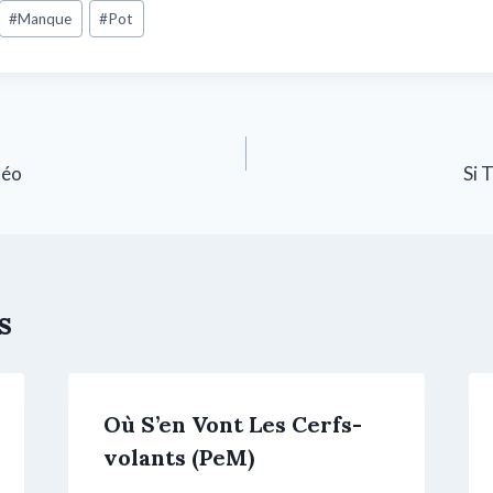
#
Manque
#
Pot
déo
Si 
s
Où S’en Vont Les Cerfs-
volants (PeM)