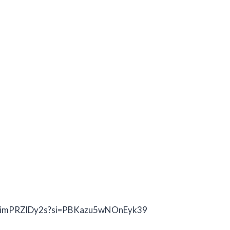
e/HimPRZlDy2s?si=PBKazu5wNOnEyk39