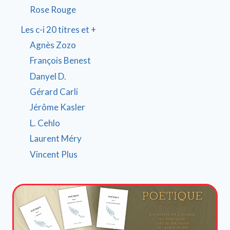
Rose Rouge
Les c-i 20 titres et +
Agnès Zozo
François Benest
Danyel D.
Gérard Carli
Jérôme Kasler
L. Cehlo
Laurent Méry
Vincent Plus