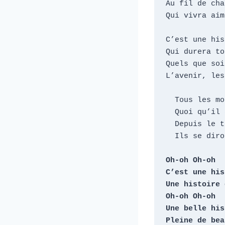
Au fil de cha
Qui vivra aim
C’est une his
Qui durera to
Quels que soi
L’avenir, les
  Tous les mots resteront les mêmes

  Quoi qu’il arrive, quoi qu’il se passe

  Depuis le temps qu’ils s’entrelacent

  Ils se diront toujours je t’aime

Oh-oh Oh-oh

C’est une his
Une histoire 
Oh-oh Oh-oh

Une belle his
Pleine de bea