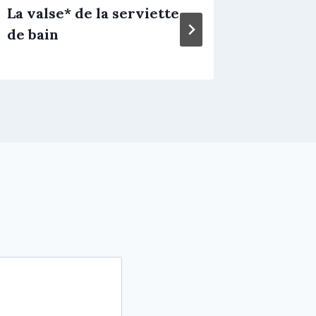
La valse* de la serviette
La Cha
de bain
Chante