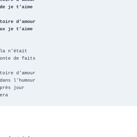
de je t’aime

toire d’amour

ux je t’aime

la n’était

onte de faits

toire d’amour

dans l’humour

près jour

era    