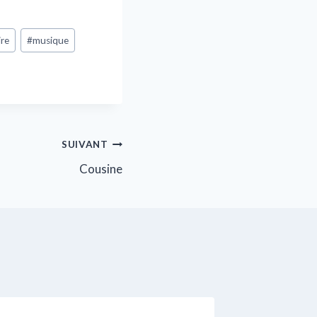
ire
#
musique
SUIVANT
Cousine