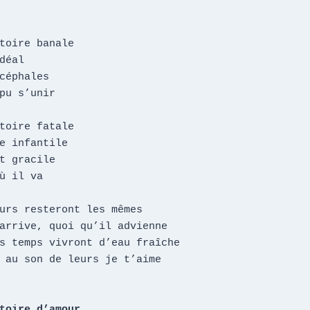
toire banale

déal

céphales

pu s’unir

toire fatale

e infantile

t gracile

ù il va

toire d’amour
