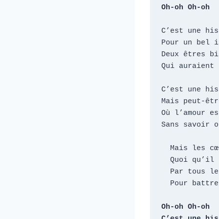
Oh-oh Oh-oh
C’est une his
Pour un bel i
Deux êtres bi
Qui auraient 
C’est une his
Mais peut-êtr
Où l’amour es
Sans savoir o
  Mais les cœurs resteront les mêmes

  Quoi qu’il arrive, quoi qu’il advienne

  Par tous les temps vivront d’eau fraîche

  Pour battre au son de leurs je t’aime

Oh-oh Oh-oh

C’est une his