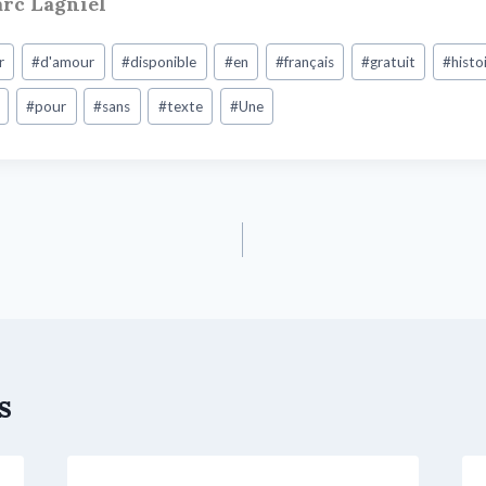
arc Lagniel
r
#
d'amour
#
disponible
#
en
#
français
#
gratuit
#
histo
#
pour
#
sans
#
texte
#
Une
s