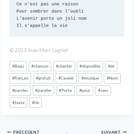
Ce n’est pas une raison

Pour sombrer dans l’oubli

L’avenir porte un joli nom

Il s’appelle la vie    
© 2023 Jean-Marc Lagniel
#
Beau
#
chanson
#
chanter
#
disponible
#
en
#
français
#
gratuit
#
L’avenir
#
musique
#
Nom
#
paroles
#
parolier
#
Porte
#
pour
#
sans
#
texte
#
Un
PRÉCÉDENT
SUIVANT